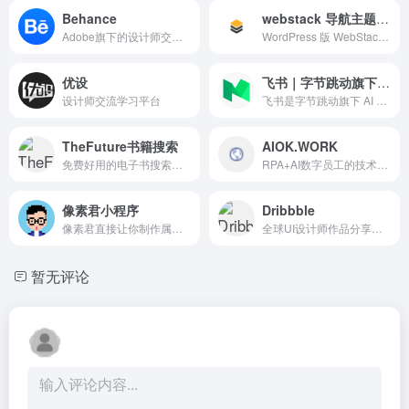
Behance
webstack 导航主题开源版
Adobe旗下的设计师交流平台，来自世界各地的设计师在这里分享自己的作品。
WordPress 版 WebStack 导航主题，开源版下载地址。
优设
飞书｜字节跳动旗下AI工作平台
设计师交流学习平台
飞书是字节跳动旗下 AI 工作平台，提供一站式协同办公、组织管理、业务提效工具和深入企业场景的 AI 能力，让 AI 真能用、真落地。
TheFuture书籍搜索
AIOK.WORK
免费好用的电子书搜索引擎
RPA+AI数字员工的技术融合与核心优势 AI技术尤其是自然语言处理(NLP)、光学字符识别(OCR)和机器学习(ML)的融合，为RPA赋予了"大脑"，使其进化为真正的"AI数字员工"。
像素君小程序
Dribbble
像素君直接让你制作属于你自己的像素头像，简单操作，独特风格。
全球UI设计师作品分享平台。
暂无评论